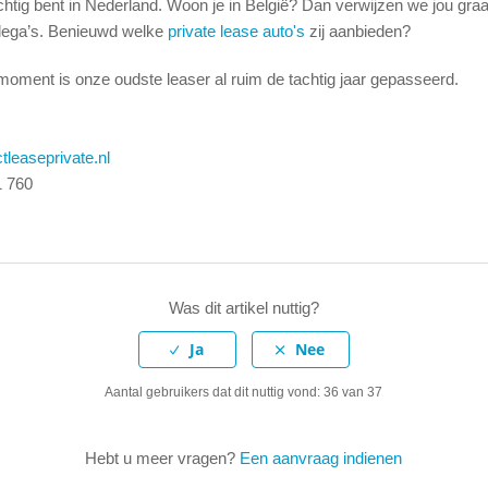
htig bent in Nederland. Woon je in België? Dan verwijzen we jou gra
llega’s. Benieuwd welke
private lease auto's
zij aanbieden?
 moment is onze oudste leaser al ruim de tachtig jaar gepasseerd.
tleaseprivate.nl
1 760
Was dit artikel nuttig?
Aantal gebruikers dat dit nuttig vond: 36 van 37
Hebt u meer vragen?
Een aanvraag indienen