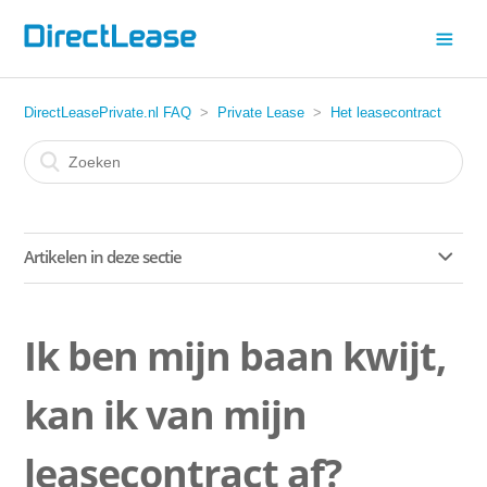
DirectLeasePrivate.nl FAQ
Private Lease
Het leasecontract
Artikelen in deze sectie
Herroepen
Ik ben mijn baan kwijt,
Zijn extra diensten zoals navigatie-updates of connected
services inbegrepen bij mijn leaseauto?
kan ik van mijn
Wat is er allemaal inbegrepen in het leasetarief?
leasecontract af?