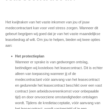
Heb ik recht op pechhulp?
Zit het onderhoud van de leaseauto en de APK in het
leasecontract?
Het kwijtraken van het vaste inkomen van jou of jouw
medecontractant kan voor veel stress zorgen. Wanneer dit
Zit vervangend vervoer in mijn contract?
gebeurt begrijpen wij goed dat je van het vaste maandelijkse
leasebedrag af wilt. Om jou te helpen, bieden wij twee opties
aan:
Wat houdt maandelijks opzegbaar leasen in?
Het protectieplan
Kan ik vroegtijdig mijn leasecontract stopzetten?
Wanneer er sprake is van gedwongen ontslag,
beëindigen wij kosteloos het leasecontract. Dit is echter
Ik of mijn medecontractant mag vanwege ziekte niet meer
alleen van toepassing wanneer jij of de
rijden, kan het leasecontract verbroken worden?
medecontractant vóór aanvang van het leasecontract
en gedurende het leasecontract beschikt over een vast
Kan iemand anders mijn leasecontract overnemen?
contract (een arbeidsovereenkomst voor onbepaalde
tijd) en door onvoorziene omstandigheden ontslagen
Zie meer
wordt. Tijdens de kredietacceptatie, vóór aanvang van
het leasecontract, wordt vastgesteld of je een