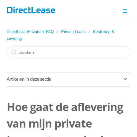
DirectLeasePrivate.nl FAQ
Private Lease
Bestelling &
Levering
Artikelen in deze sectie
Mag ik zelf een trekhaak onder mijn leaseauto laten
zetten?
Hoe gaat de aflevering
Kan ik een trekhaak bij mijn auto krijgen?
van mijn private
Hoe gaat de aflevering van mijn private leaseauto precies