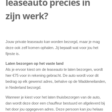
leaseauto precies in
in zijn werk?
zijn werk?
Hoe snel kan de private leaseauto worden afgeleverd?
Wordt de private lease auto afgeleverd met een volle tank
brandstof?
Jouw private leaseauto kan worden bezorgd, maar je mag
deze ook zelf komen ophalen. Jij bepaalt wat voor jou het
fijnste is.
Laten bezorgen op het vaste land
Als je ervoor kiest om de leaseauto te laten bezorgen, wordt
hier €75 voor in rekening gebracht. De auto wordt voor dit
bedrag op elk gewenst adres, behalve op de Waddeneilanden,
in Nederland bezorgd.
Wanneer je kiest voor het laten thuisbezorgen van de auto,
dan wordt deze door een chauffeur bestuurd en afgeleverd bij
het door jou opgegeven adres. Deze persoon kan jou helaas